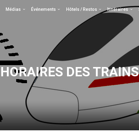
Médias
Événements
Hôtels / Restos
Itinéraires
HORAIRES DES TRAINS