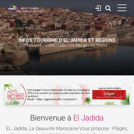
INFOS TOURISME D'EL JADIDA ET REGIONS
Découvrir / Visiter / Sortir / Où Manger / Où Dormir
Bienvenue à
El Jadida
EL Jadida,
La Deauville Marocaine
Vous propose : Plages,